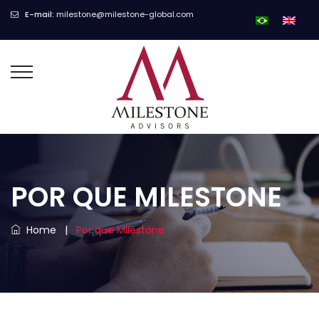
E-mail:
milestone@milestone-global.com
POR QUE MILESTONE
Home
|
Por que Milestone